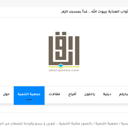
اب العناية بييوت الله .. غداً بمسجد الزهراء بحلة محيش
باركم
دينية
راحلون
أفراح
مقالات
جمعية التنمية
حول
سية
/
جمعية التنمية
/
بالصور مكتبة التنمية … تلوين و رسم وقراءة للصغار من ا