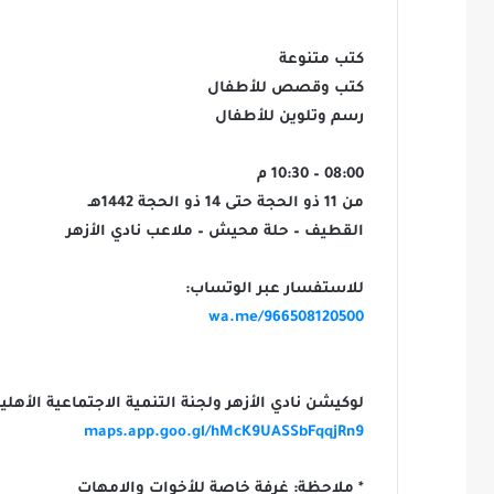
كتب متنوعة
كتب وقصص للأطفال
رسم وتلوين للأطفال
08:00 – 10:30 م
من 11 ذو الحجة حتى 14 ذو الحجة 1442هـ
القطيف – حلة محيش – ملاعب نادي الأزهر
للاستفسار عبر الوتساب:
wa.me/966508120500
لوكيشن نادي الأزهر ولجنة التنمية الاجتماعية الأه
maps.app.goo.gl/hMcK9UASSbFqqjRn9
* ملاحظة: غرفة خاصة للأخوات والامهات