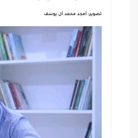
تصوير: أمجد محمد آل يوسف