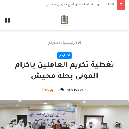
أربعينية الحاج عيسى إبراهيم آل خميس
الق
الرئيسية
/
أخباركم
أخباركم
تغطية تكريم العاملين بإكرام
الموتى بحلة محيش
1٬315
0
14/01/2021