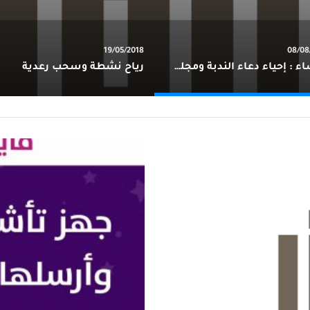
19/05/2018
08/08
للنساء : إحياء دعاء الندبة ومجلس توسل بالسيدة نرجس (ع) بمجلس ابي الفضل العباس (ع)
رياح نشطة وسحب رعدية