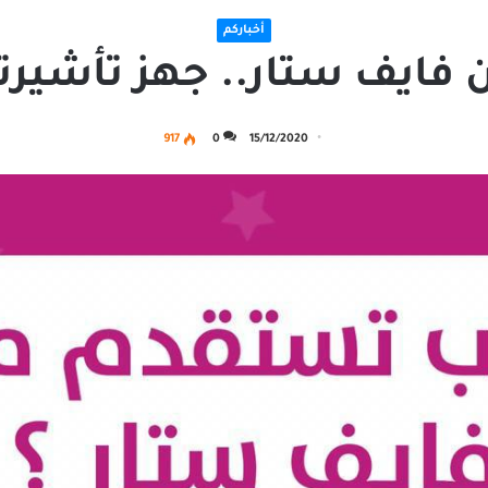
أخباركم
ايف ستار.. جهز تأشيرتك
917
0
15/12/2020