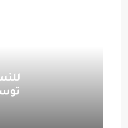
للنس
توسل