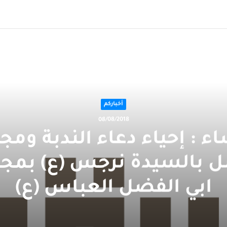
التالي
أخباركم
08/08/2018
اء : إحياء دعاء الندبة وم
 بالسيدة نرجس (ع) بم
ابي الفضل العباس (ع)