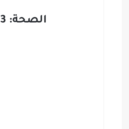
الصحة: 433 إصابة بكورونا.. منها 5 بالقطيف