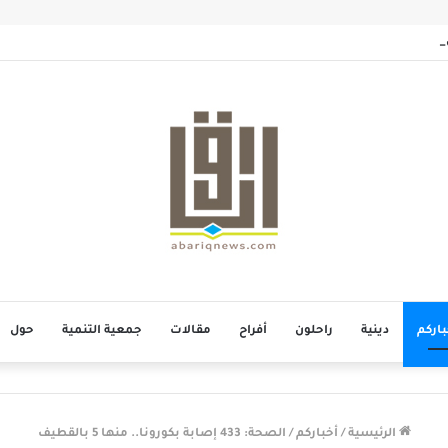
بمأتم الحاج أحمد منصور الخميس
باركم
دينية
راحلون
أفراح
مقالات
جمعية التنمية
حول
الرئيسية
/
أخباركم
/
الصحة: 433 إصابة بكورونا.. منها 5 بالقطيف