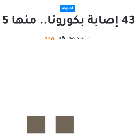
أخباركم
931
0
16/10/2020