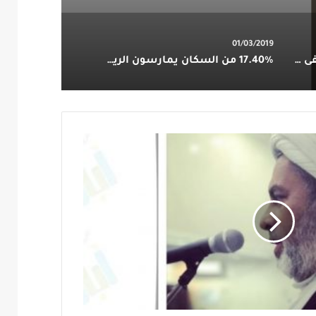
01/03/2019
اوقات زيارة المريضة ام مصطفى آل عجيان
17.40% من السكان يمارسون الرياضة مقابل 82.60 % غير ممارسين للنشاط الرياضي في ⁧المملكة‬⁩