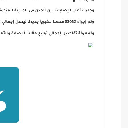
وجاءت أعلى الإصابات بين المدن في المدينة المنورة التي سجلت 51 إصابة، تلتها ينبع 48 إصابة، ثم مكة المكرمة 7
وتم إجراء 53032 فحصا مخبريا جديدا، ليصل إجمالي الفحوص المخبرية الدقيقة التي تم إجراؤها بالمملكة إلى 7.27 مليون فحص مخبري .
ولمعرفة تفاصيل إجمالي توزيع حالات الإصابة والتع