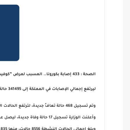
الصحة : 433 إصابة بكورونا.. المسبب لمرض ”كوفيد19“. منها 5 بالقطيف.
ليرتفع إجمالي الإصابات في المملكة إلى 341495 حالة مؤكدة.
وتم تسجيل 468 حالة تعافٍ جديدة، لترتفع الحالات الإجمالية للتعافي إلى 327795 حالة، (96% من إجمالي الإصابات المسجلة).
وأعلنت الوزارة تسجيل 17 حالة وفاة جديدة، ليصل عدد الوفيات الكلي إلى 5144 حالة وفاة.
وبلغ إجمالي الحالات النشطة 8556 حالات، منها 835 حالة حرجة.