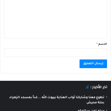
الاسم
*
A
l
آخر الأخبار :
t
e
تطوع معنا وشاركنا ثواب العناية بييوت الله .. غداً بمسجد الزهراء
r
بحلة محيش
n