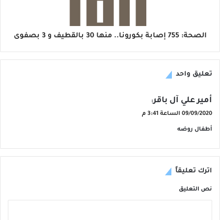
الصحة: 755 إصابة بكورونا.. منها 30 بالقطيف و 3 بصفوى
تعليق واحد
ي
أمير علي آل باقر
:
ق
09/09/2020 الساعة 3:41 م
و
أطفال روضه
ل
اترك تعليقاً
نص التعليق