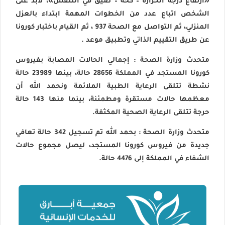
«ارتفاع درجة الحرارة – كحة – ضيق في التنفس»، لابد على
الشخص اتباع عدد من الخطوات المهمة ابتداء بالعزل
المنزلي، ثم التواصل مع
الصحة
937
، ثم القيام باختبار كورونا
عن طريق التقييم الذاتي وتطبيق
موعد
.
متحدث
وزارة
الصحة
: إجمالي الحالات المصابة بفيروس
كورونا
المستجد في المملكة 28656 حالة، بينها 23989 حالة
نشطة تتلقى الرعاية الطبية الملائمة ونحمد الله أن
معظمها حالات مستقرة ومطمئنة، بينما منها 143 حالة
حرجة تتلقى الرعاية الصحية المكثفة.
متحدث
وزارة
الصحة
: بحمد الله تم تسجيل 342 حالة تعافي
جديدة من فيروس
كورونا
المستجد، ليصل مجموع حالات
الشفاء في المملكة إلى 4476 حالة.