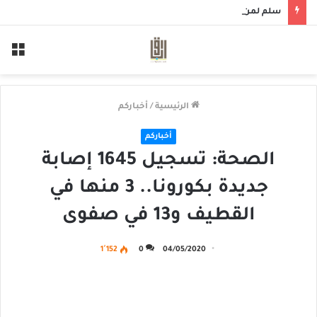
سلم لمن سالمكم
الق
الرئيسية
/
أخباركم
أخباركم
الصحة: تسجيل 1645 إصابة
جديدة بكورونا.. 3 منها في
القطيف و13 في صفوى
1٬152
0
04/05/2020