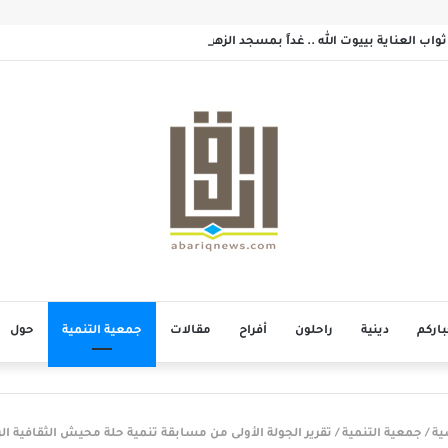
واب العناية بييوت الله .. غداً بمسجد الزهراء بحلة محيش
باركم
دينية
راحلون
أفراح
مقالات
جمعية التنمية
حول
ية
/
جمعية التنمية
/
تقرير الجولة الأولى من مسابقة تنمية حلة محيش الثقافية ال