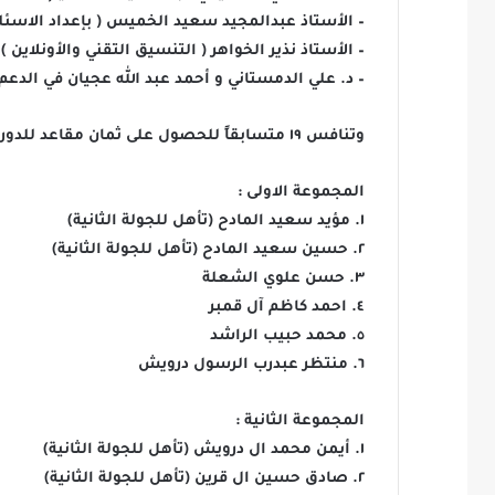
– الأستاذ عبدالمجيد سعيد الخميس ( بإعداد الاسئلة
– الأستاذ نذير الخواهر ( التنسيق التقني والأونلاين )
– د. علي الدمستاني و أحمد عبد الله عجيان في الدعم 
وتنافس ١٩ متسابقاً للحصول على ثمان مقاعد للدور القادم ، وتم تقسيم المشاركين الى ٤ مجموعات على النحو التالي :
المجموعة الاولى :
١. مؤيد سعيد المادح (تأهل للجولة الثانية)
٢. حسين سعيد المادح (تأهل للجولة الثانية)
٣. حسن علوي الشعلة
٤. احمد كاظم آل قمبر
٥. محمد حبيب الراشد
٦. منتظر عبدرب الرسول درويش
المجموعة الثانية :
١. أيمن محمد ال درويش (تأهل للجولة الثانية)
٢. صادق حسين ال قرين (تأهل للجولة الثانية)