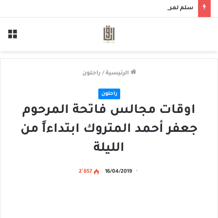
سلم لمن سالمكم
الق
الرئيسية
/
راحلون
راحلون
اوقات مجالس فاتحة المرحوم
جعفر أحمد المتروك ابتداءاً من
الليلة
2٬657
16/04/2019