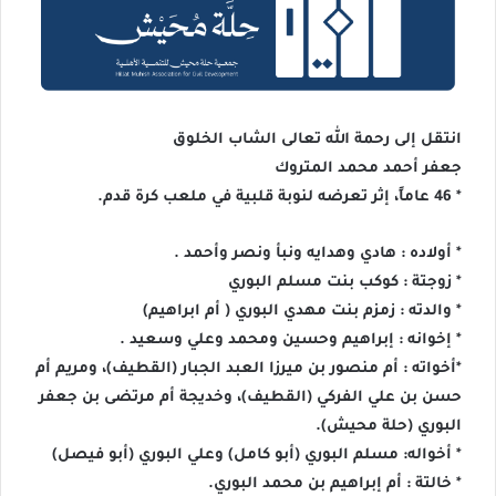
انتقل إلى رحمة الله تعالى الشاب الخلوق
جعفر أحمد محمد المتروك
* 46 عاماً، إثر تعرضه لنوبة قلبية في ملعب كرة قدم.
* أولاده : هادي وهدايه ونبأ ونصر وأحمد .
* زوجتة : كوكب بنت مسلم البوري
* والدته : زمزم بنت مهدي البوري ( أم ابراهيم)
* إخوانه : إبراهيم وحسين ومحمد وعلي وسعيد .
*أخواته : أم منصور بن ميرزا العبد الجبار (القطيف)، ومريم أم
حسن بن علي الفركي (القطيف)، وخديجة أم مرتضى بن جعفر
البوري (حلة محيش).
* أخواله: مسلم البوري (أبو كامل) وعلي البوري (أبو فيصل)
* خالتة : أم إبراهيم بن محمد البوري.