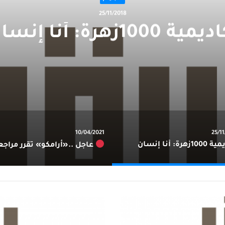
25/11/2018
مية 1000زهرة: أنا إنسان
10/04/2021
25/1
زهرة: أنا إنسان
عاجل ..«أرامكو» تقرر مراجعة أسعار البنزين الش