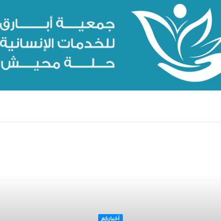
التالي
أخباركم