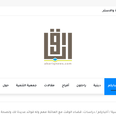
ة والاستعداد للموت
باركم
دينية
راحلون
أفراح
مقالات
جمعية التنمية
حول
سية
/
أخباركم
/
دراسات: قضاء الوقت مع العائلة مهم وله فوائد عديدة لك ولصحة 