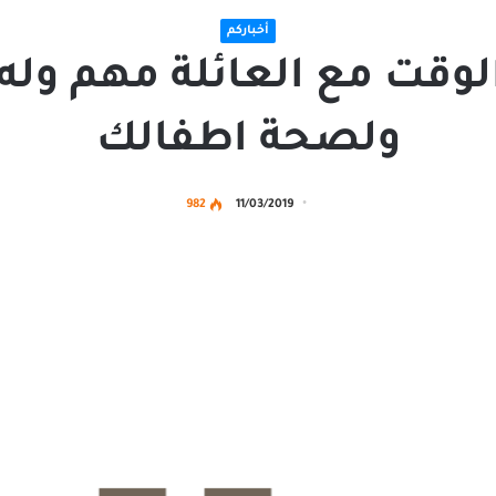
أخباركم
وقت مع العائلة مهم وله 
ولصحة اطفالك
982
11/03/2019