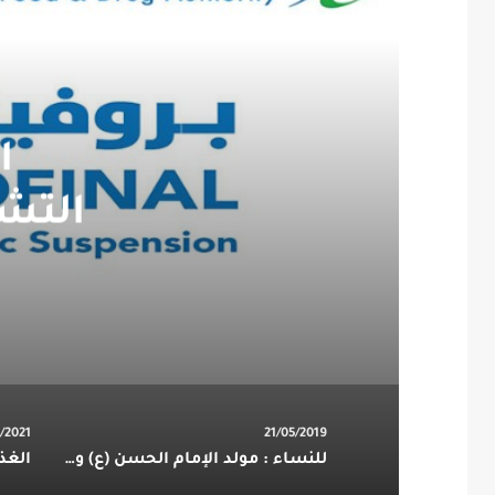
‏
التش
/2021
21/05/2019
للنساء : مولد الإمام الحسن (ع) والحجة (عج) بمجلس أم البنين عليها السلام