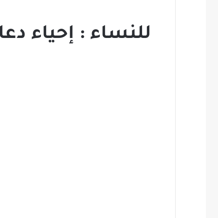
للنساء : إحياء دع