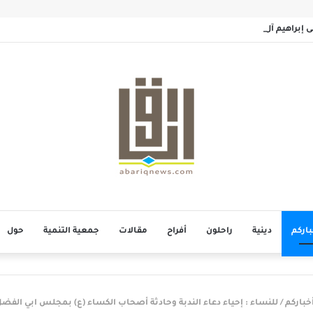
سى إبراهيم آل خميس
باركم
دينية
راحلون
أفراح
مقالات
جمعية التنمية
حول
خباركم
/
للنساء : إحياء دعاء الندبة وحادثة أصحاب الكساء (ع) بمجلس ابي الفض