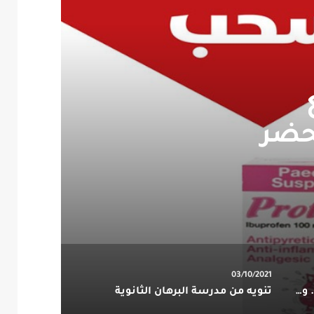
حضر
03/10/2021
الصحة : “360” إصابة بكورونا.. وتعافي 367 حالة خلال ال24 ساعة الماضية
تنويه من مدرسة البرهان الثانوية