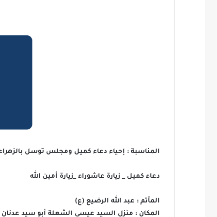
المناسبة : إحياء دعاء كميل ومجلس توسل بالزهراء 
دعاء كميل _ زيارة عاشوراء _زيارة أمين الله
المأتم : عبد الله الرضيع (ع)
المكان : منزل السيد عيسى الشعلة أبو سيد عدنان