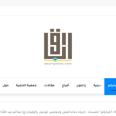
أتم الحاج أحمد منصور الخميس
باركم
دينية
راحلون
أفراح
مقالات
جمعية التنمية
حول
ة
/
أخباركم
/
للنساء : إحياء دعاء كميل ومجلس توسل بالزهراء (ع) بمأتم عبد الله ا