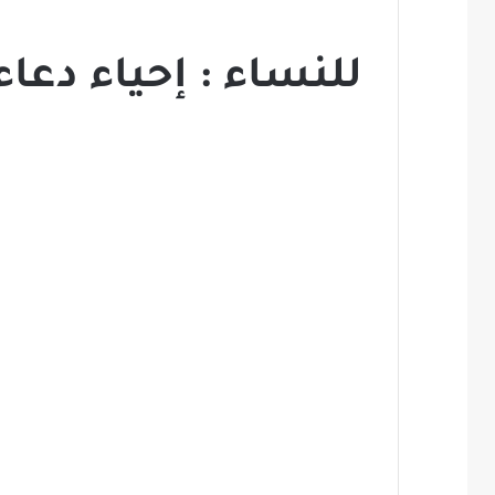
للنساء : إحياء دعا