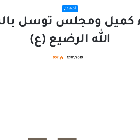
أخباركم
ء كميل ومجلس توسل بالزه
الله الرضيع (ع)
907
17/01/2019