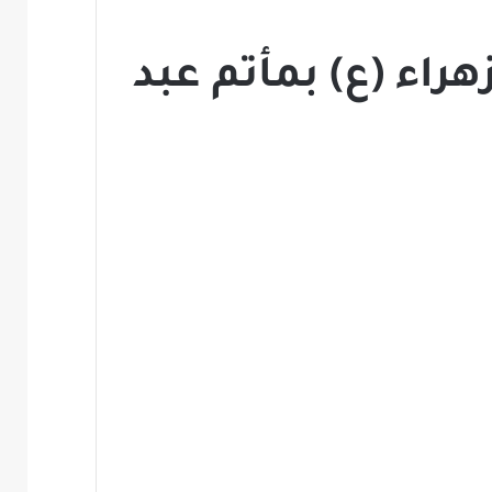
راء (ع) بمأتم عبد