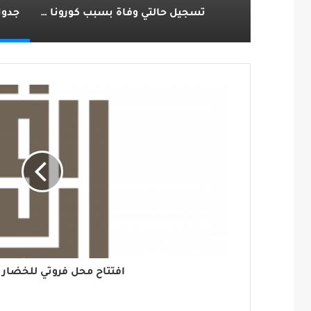
تسجيل حالتي وفاة بسبب كورونا في الرياض ووادي الدواسر .. وزيادة الحالات اليوم
جدول
افتتاح محل فروتي للخضار و