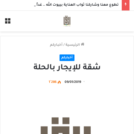
تطوع معنا وشاركنا ثواب العناية بييوت الله .. غداً بمسجد الزهراء بحلة محيش
الق
الرئيسية
/
أخباركم
أخباركم
شقة للإيجار بالحلة
1٬286
09/01/2019