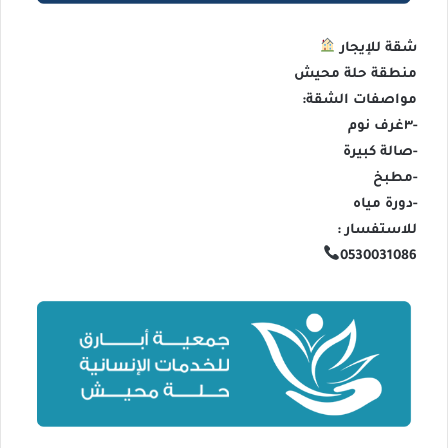
شقة للإيجار
منطقة حلة محيش
مواصفات الشقة:
-٣غرف نوم
-صالة كبيرة
-مطبخ
-دورة مياه
للاستفسار :
0530031086