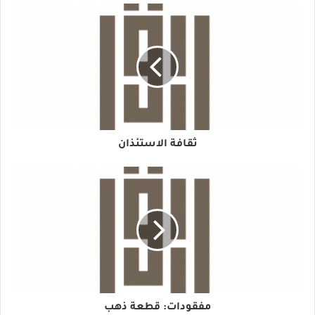
ثقافة الاستئذان
مفقودات: قطعة ذهب