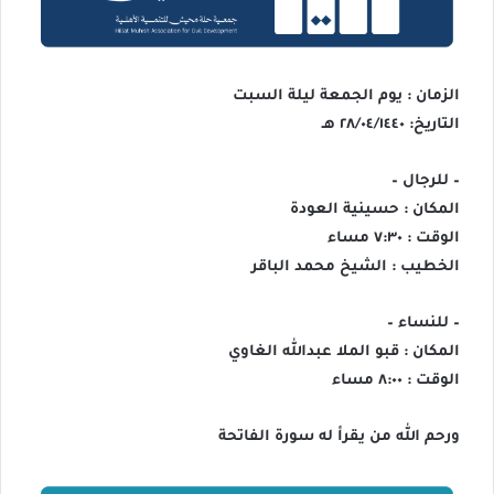
الزمان : يوم الجمعة ليلة السبت
التاريخ: ٢٨/٠٤/١٤٤٠ هـ
– للرجال –
المكان : حسينية العودة
الوقت : ٧:٣٠ مساء
الخطيب : الشيخ محمد الباقر
– للنساء –
المكان : قبو الملا عبدالله الغاوي
الوقت : ٨:٠٠ مساء
ورحم الله من يقرأ له سورة الفاتحة