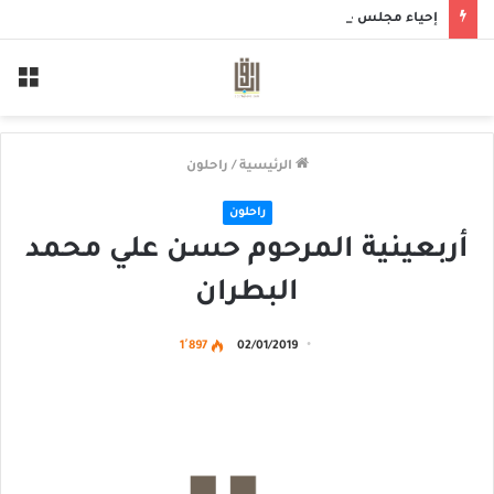
إحياء مجلس حسيني بمأتم الحاج أحمد منصور الخميس
الق
الرئيسية
/
راحلون
راحلون
أربعينية المرحوم حسن علي محمد
البطران
1٬897
02/01/2019