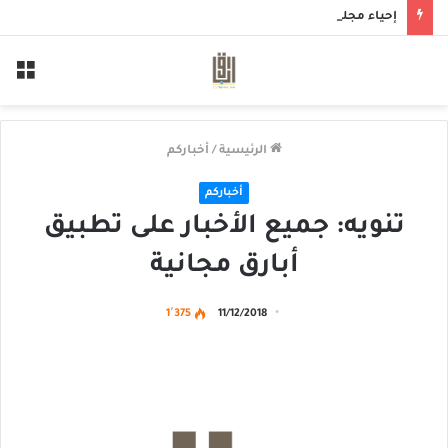
إحياء مجلس حسيني بمأتم الحاج أحمد منصور الخميس
الق
الرئيسية
/
أخباركم
أخباركم
تنويه: جميع الأخبار على تطبيق
أبارق مجانية
1٬375
11/12/2018