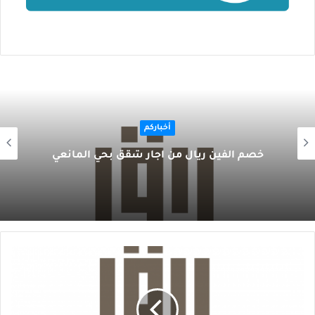
أخباركم
خصم ألفين ريال من آجار شقق بحي المانعي