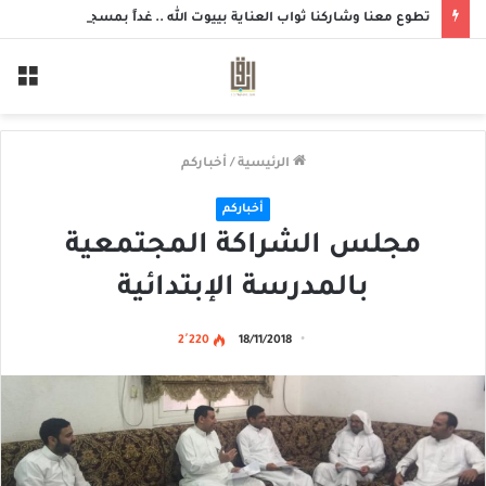
تطوع معنا وشاركنا ثواب العناية بييوت الله .. غداً بمسجد الزهراء بحلة محيش
الق
الرئيسية
/
أخباركم
أخباركم
مجلس الشراكة المجتمعية
بالمدرسة الإبتدائية
2٬220
18/11/2018