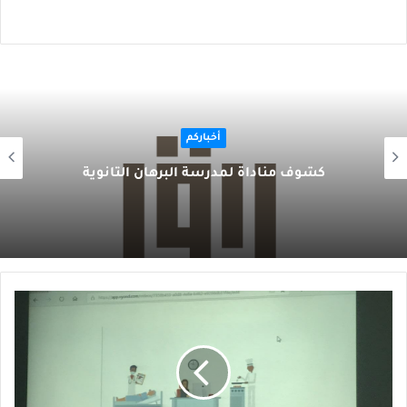
أخباركم
كشوف مناداة لمدرسة البرهان الثانوية