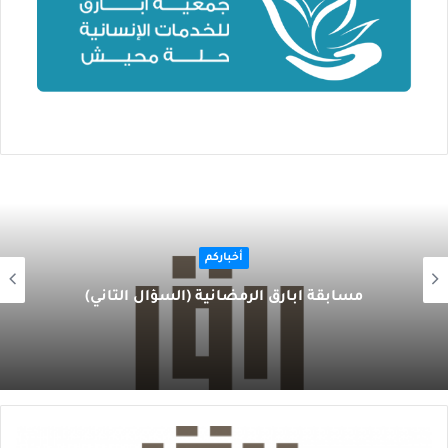
أخباركم
مسابقة أبارق الرمضانية (السؤال الثاني)