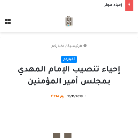
إحياء مجلس حسيني بمأتم الحاج أحمد منصور الخميس
الق
الرئيسية
/
أخباركم
أخباركم
إحياء تنصيب الإمام المهدي
بمجلس أمير المؤمنين
1٬334
16/11/2018