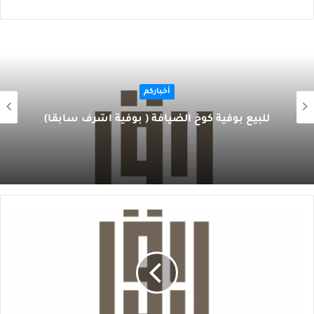
أخباركم
للبيع بوفية كوخ الضيافة ( بوفية اشرف سابقا)