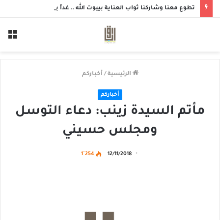
تطوع معنا وشاركنا ثواب العناية بييوت الله .. غداً بمسجد الزهراء بحلة محيش
الق
الرئيسية
/
أخباركم
أخباركم
مأتم السيدة زينب: دعاء التوسل
ومجلس حسيني
1٬254
12/11/2018