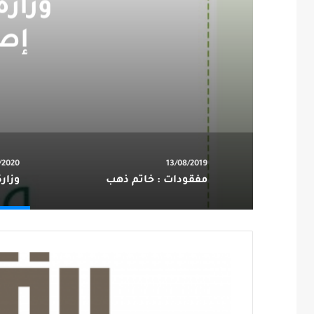
إصا
/2020
13/08/2019
مفقودات : خاتم ذهب