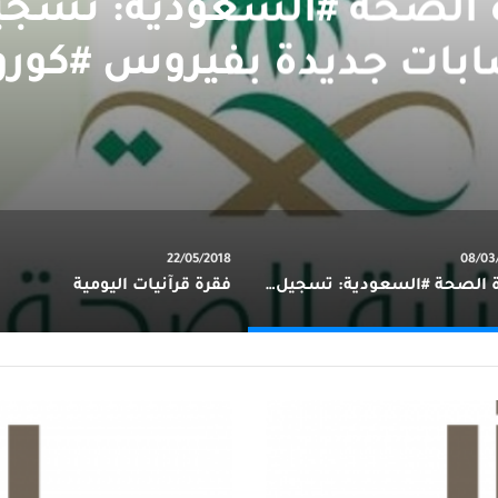
بات جديدة بفيروس #كورو
22/05/2018
08/03
‏وزارة الصحة #السعودية: تسجيل 4 إصابات جديدة بفيروس #كورونا
فقرة قرآنيات اليومية