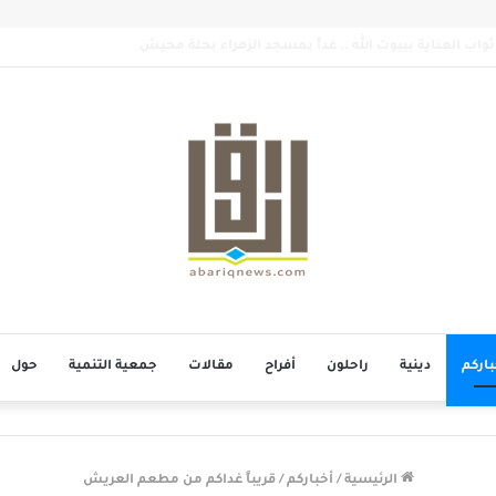
باركم
دينية
راحلون
أفراح
مقالات
جمعية التنمية
حول
الرئيسية
/
أخباركم
/
قريباً غداكم من مطعم العريش