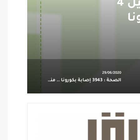
‏وزارة الصحة #السعودية: تسجيل 4
نا
29/06/2020
الصحة : 3943 إصابة بكورونا .. منها 219 بالقطيف و 49 بصفوى