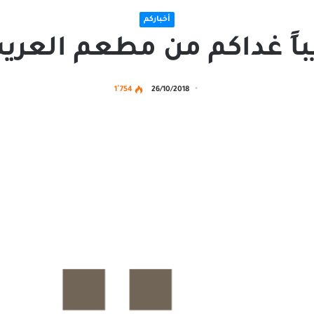
أخباركم
باً غداكم من مطعم العر
1٬754
26/10/2018