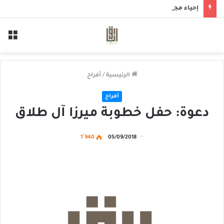
إحياء مجلس حسيني بمأتم الحاج أحمد منصور الخميس
الق
الرئيسية
/
أفراح
أفراح
دعوة: حفل خطوبة ميرزا آل طلاق
1٬940
05/09/2018