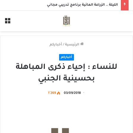
الليلة .. الزراعة المائية برنامج تدريبي مجاني
الق
الرئيسية
/
أخباركم
أخباركم
للنساء : إحياء ذكرى المباهلة
بحسينية الجنبي
1٬269
03/09/2018