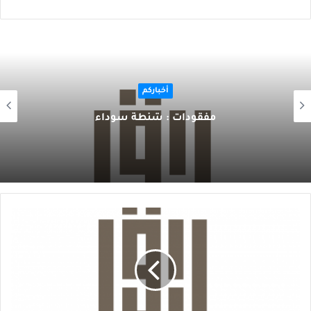
أخباركم
مفقودات : شنطة سوداء