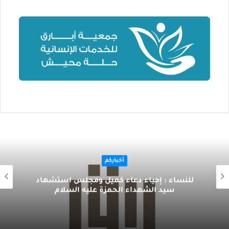
أخباركم
للنساء : إحياء دعاء كميل ومجلس أستشهاد
سيد الشهداء الحمزة عليه السلام