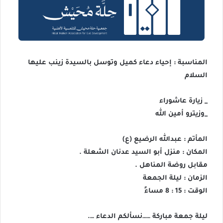
المناسبة : إحياء دعاء كميل وتوسل بالسيدة زينب عليها
السلام
_ زيارة عاشوراء
_وزيترو أمين الله
المأتم : عبدالله الرضيع (ع)
المكان : منزل أبو السيد عدنان الشعلة .
مقابل روضة المناهل .
الزمان : ليلة الجمعة
الوقت : 15 : 8 مساءً
ليلة جمعة مباركة ……نسألكم الدعاء ….