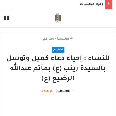
إحياء مجلس حسيني بمأتم الحاج أحمد منصور الخميس
الق
الرئيسية
/
أخباركم
أخباركم
للنساء : إحياء دعاء كميل وتوسل
بالسيدة زينب (ع) بمأتم عبدالله
الرضيع (ع)
1٬456
09/08/2018