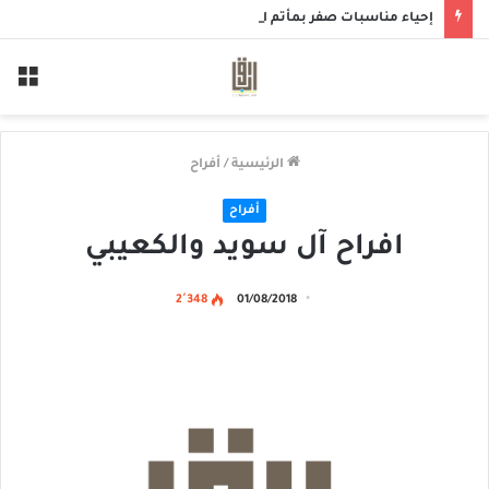
إحياء مناسبات صفر بمأتم المرحوم الحاج سعيد الخميس
الق
الرئيسية
/
أفراح
أفراح
افراح آل سويد والكعيبي
2٬348
01/08/2018