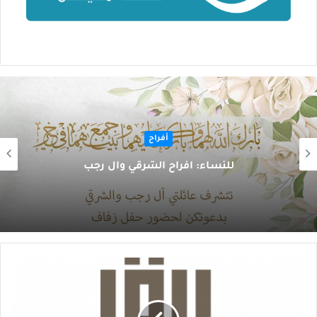
أفراح
للنساء: أفراح الشرقي وآل رجب