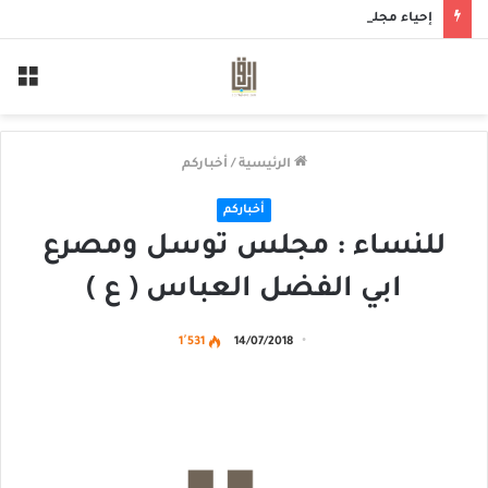
إحياء مجلس حسيني بمأتم الحاج أحمد منصور الخميس
الق
الرئيسية
/
أخباركم
أخباركم
للنساء : مجلس توسل ومصرع
ابي الفضل العباس ( ع )
1٬531
14/07/2018