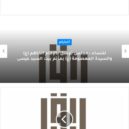
أخباركم
للنساء : مجلس توسل بالإمام الكاظم (ع)
والسيدة المعصومة (ع) بمأتم بيت السيد عيسى