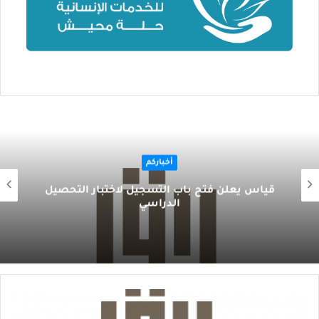
أخباركم
‏‏قياس يعلن فتح باب التسجيل لاختبار التحصيل
الدراسي