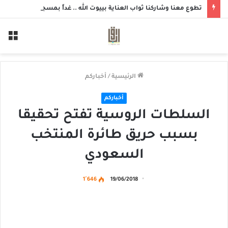
تطوع معنا وشاركنا ثواب العناية بييوت الله .. غداً بمسجد الزهراء بحلة محيش
الق
الرئيسية
/
أخباركم
أخباركم
السلطات الروسية تفتح تحقيقا
بسبب حريق طائرة المنتخب
السعودي
1٬646
19/06/2018