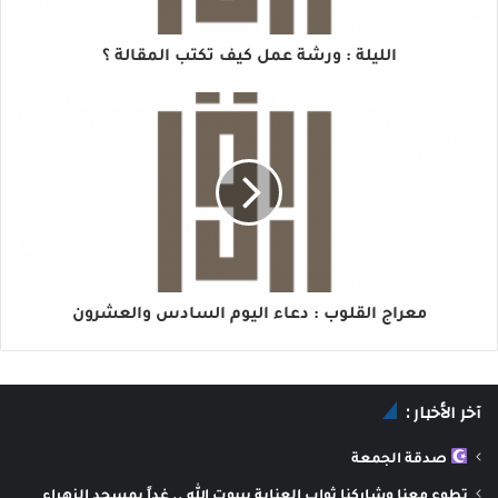
الليلة : ورشة عمل كيف تكتب المقالة ؟
معراج القلوب : دعاء اليوم السادس والعشرون
آخر الأخبار :
صدقة الجمعة
تطوع معنا وشاركنا ثواب العناية بييوت الله .. غداً بمسجد الزهراء