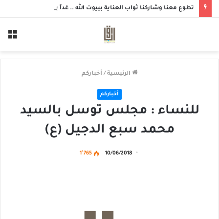
تطوع معنا وشاركنا ثواب العناية بييوت الله .. غداً بمسجد الزهراء بحلة محيش
الق
الرئيسية
/
أخباركم
أخباركم
للنساء : مجلس توسل بالسيد
محمد سبع الدجيل (ع)
1٬765
10/06/2018