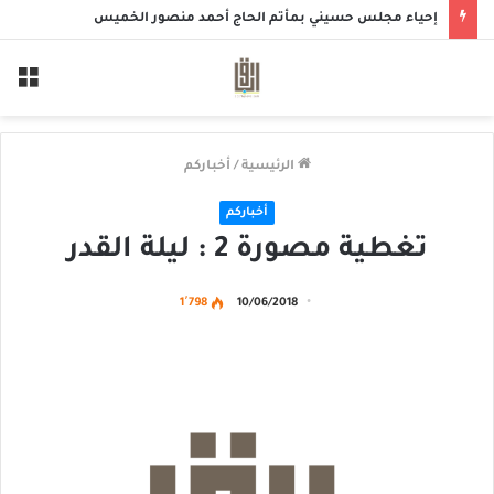
صدقة الجمعة
الق
الرئيسية
/
أخباركم
أخباركم
تغطية مصورة 2 : ليلة القدر
1٬798
10/06/2018