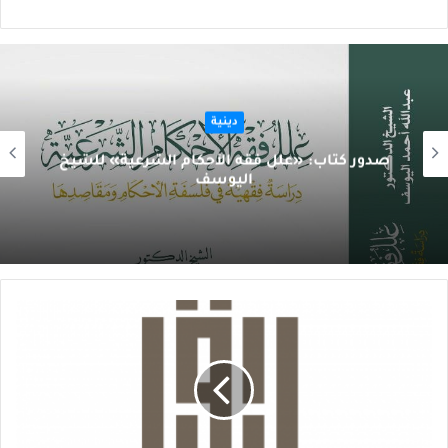
دينية
صدور كتاب: «علل فقه الأحكام الشرعية» للشيخ
اليوسف