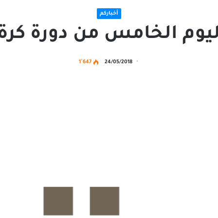
أخباركم
يوم الخامس من دورة كرة 
1٬647
24/05/2018