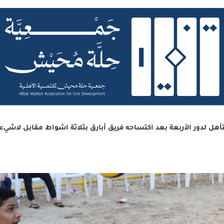
هل لدور الأربعة بعد اكتساحه فريق أبارق بثلاثة اشواط مقابل لاشيء ف