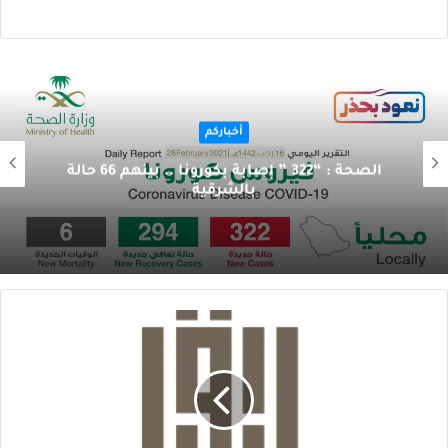
أخباركم
الصحة : “322 ” إصابة بكورونا .. بينهم 66 حالة
بالشرقية