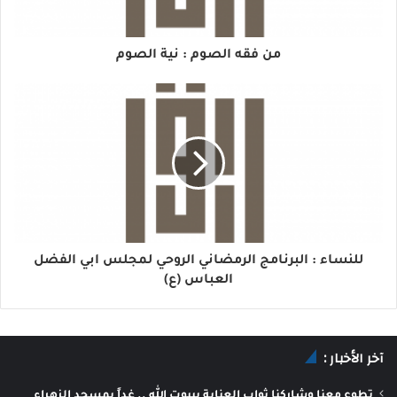
من فقه الصوم : نية الصوم
للنساء : البرنامج الرمضاني الروحي لمجلس ابي الفضل
العباس (ع)
آخر الأخبار :
تطوع معنا وشاركنا ثواب العناية بييوت الله .. غداً بمسجد الزهراء