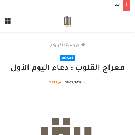
سلم لمن سالمكم
الق
الرئيسية
/
أخباركم
أخباركم
معراج القلوب : دعاء اليوم الأول
1٬693
17/05/2018