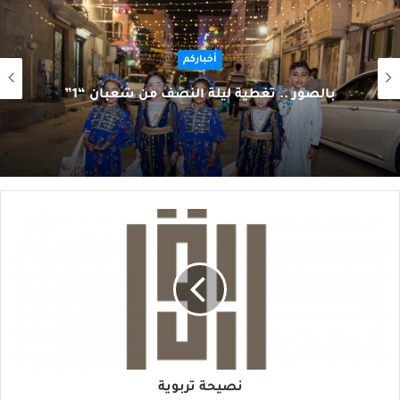
أخباركم
بالصور .. تغطية ليلة النصف من شعبان “1”
نصيحة تربوية