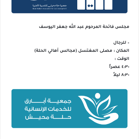
مجلس فاتحة المرحوم عبد الله جعفر اليوسف
– للرجال
المكان : مصلى المغتسل (مجالس أهالي الحلة)
الوقت :
٤:٣٠ عصراً
٨:٣٠ ليلاً