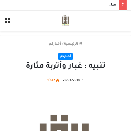
سلم لمن سالمكم
الق
الرئيسية
/
أخباركم
أخباركم
تنبيه : غبار وأتربة مثارة
1٬547
29/04/2018