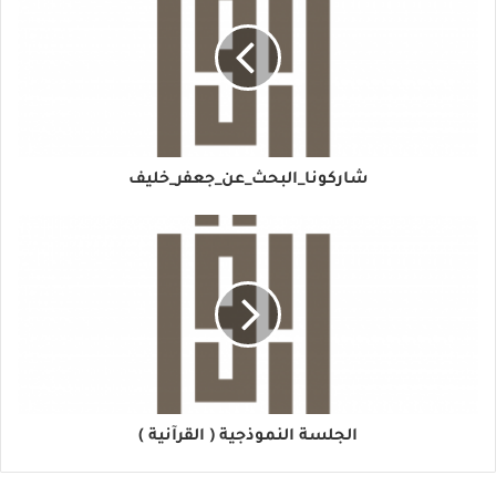
شاركونا_البحث_عن_جعفر_خليف
الجلسة النموذجية ( القرآنية )